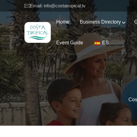
Email: info@costatropical.tv
Home
Business Directory
G
Event Guide
ES
Cos