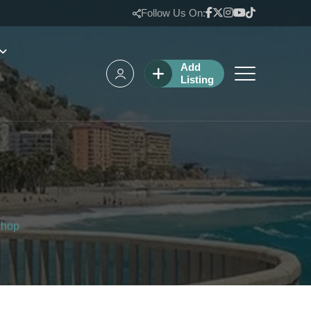
Follow Us On:
Add
Listing
hop