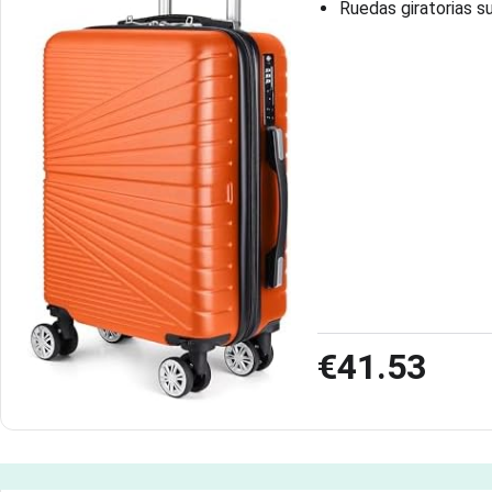
Ruedas giratorias s
€41.53