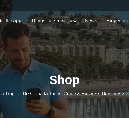
et the App
Things To See & Do
News
Properties
Shop
ta Tropical De Granada Tourist Guide & Business Directory
>
S