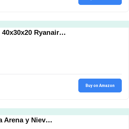
o 40x30x20 Ryanair…
Buy on Amazon
ra Arena y Niev…