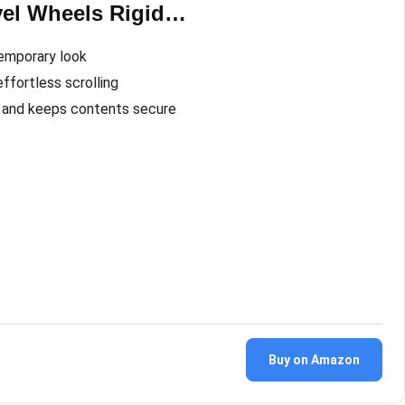
vel Wheels Rigid…
temporary look
fortless scrolling
 and keeps contents secure
Buy on Amazon