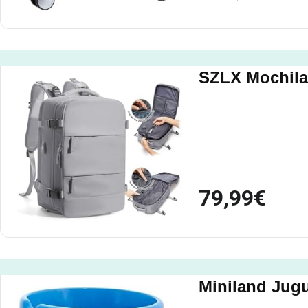
SZLX Mochila
79,99€
Miniland Jugu