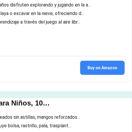
os disfruten explorando y jugando en la a…
aya o excavar en la nieve, ofreciendo d…
dizaje a través del juego al aire libr…
Buy on Amazon
para Niños, 10…
deados sin astillas, mangos reforzados…
e bolsa, rastrillo, pala, trasplant…