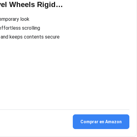
vel Wheels Rigid…
temporary look
fortless scrolling
 and keeps contents secure
Comprar en Amazon