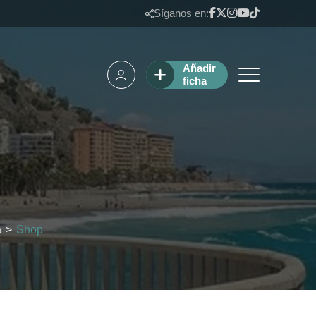
Síganos en:
Añadir
ficha
a
>
Shop