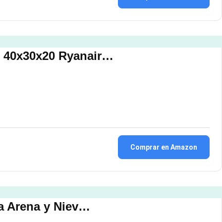
o 40x30x20 Ryanair…
Comprar en Amazon
ra Arena y Niev…