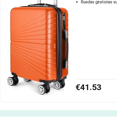
Ruedas giratorias s
€41.53