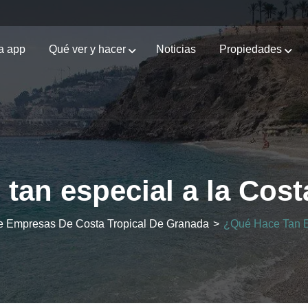
a app
Qué ver y hacer
Noticias
Propiedades
tan especial a la Cost
 De Empresas De Costa Tropical De Granada
>
¿Qué Hace Tan Es