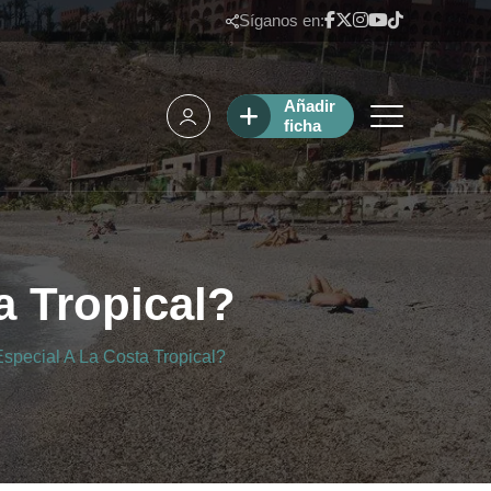
Síganos en:
Añadir
ficha
a Tropical?
pecial A La Costa Tropical?