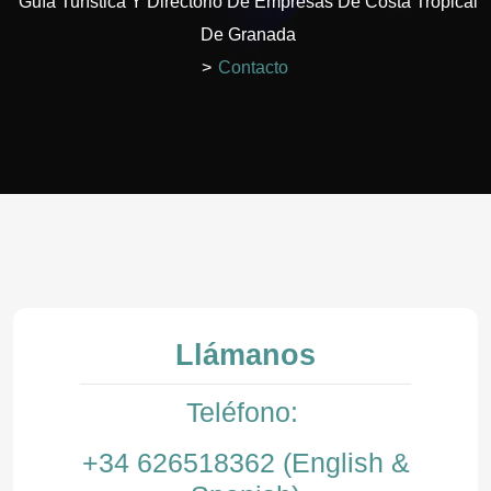
Guía Turística Y Directorio De Empresas De Costa Tropical
De Granada
>
Contacto
Llámanos
Teléfono:
+34 626518362 (English &