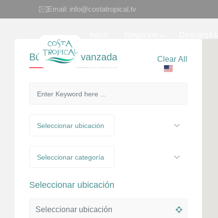
Email: info@costatropical.tv
Inicio
Negocios
Descarga l
Búsqueda avanzada
Clear All
Guía de eventos
EN
Seleccionar ubicación
Seleccionar categoría
Seleccionar ubicación