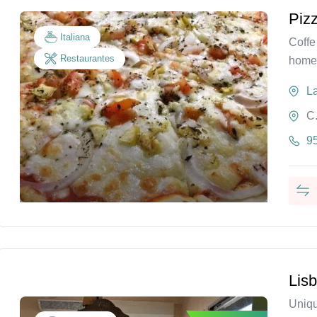
Pizz
Italiana
Coffe
Restaurantes
hom
L
C
9
Lis
Uniqu