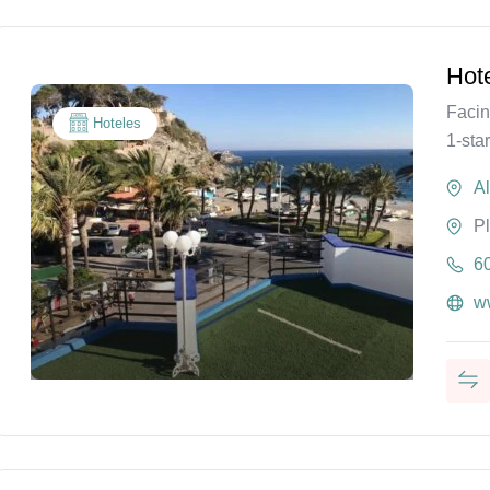
Hot
Facin
Hoteles
1-sta
A
P
6
w