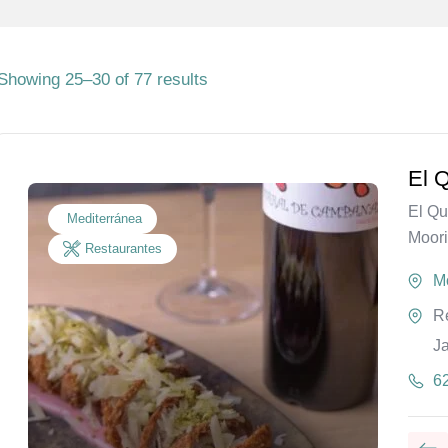
Showing 25–30 of 77 results
El Q
El Qu
Mediterránea
Moori
Restaurantes
Mo
Re
J
6