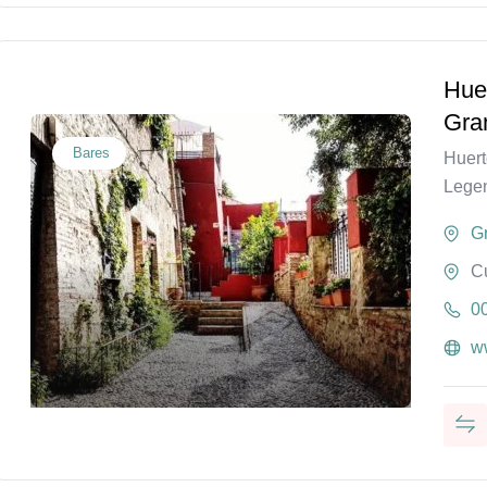
Huer
Gra
Bares
Huert
Legen
G
C
0
w