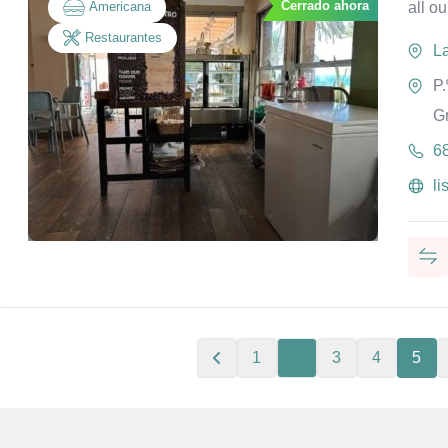
Cerrado ahora
Americana
all ou
Restaurantes
L
P.
G
6
li
1
…
3
4
5