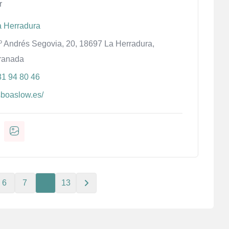
r
a Herradura
º Andrés Segovia, 20, 18697 La Herradura,
ranada
81 94 80 46
sboaslow.es/
6
7
…
13