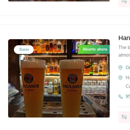
Han
The b
Abierto ahora
Bares
atmo
G
Ha
C
9