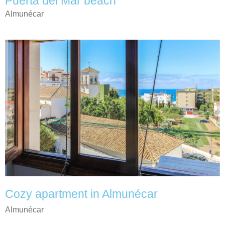
Puerta del Mar beach
Almunécar
Cozy apartment in Almunécar
Almunécar