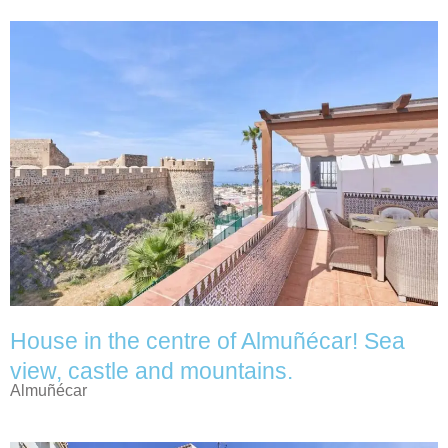
House in the centre of Almuñécar! Sea
view, castle and mountains.
Almuñécar