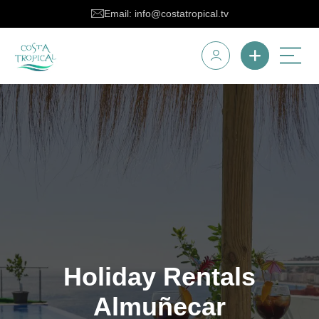
Email: info@costatropical.tv
Holiday Rentals
Almuñecar