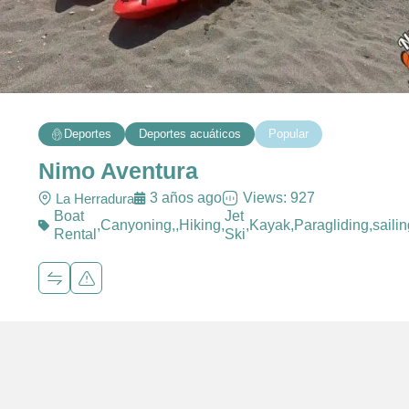
Deportes
Deportes acuáticos
Popular
Nimo Aventura
3 años ago
Views: 927
La Herradura
Boat
Jet
,
Canyoning,
,
Hiking
,
,
Kayak
,
Paragliding
,
saili
Rental
Ski