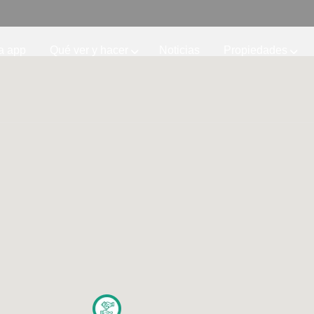
a app
Qué ver y hacer
Noticias
Propiedades