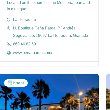
Located on the shores of the Mediterranean and
in a unique
La Herradura
H. Boutique Peña Parda, P.º Andrés
Segovia, 65, 18697 La Herradura, Granada
660 46 82 69
www.pena-parda.com/
Hoteles