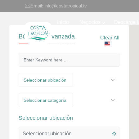
Email: info@costatropical.tv
Inicio
Negocios
Descarga l
Búsqueda avanzada
Clear All
Guía de eventos
EN
Seleccionar ubicación
Seleccionar categoría
Seleccionar ubicación