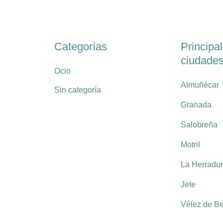
Categorías
Principa
ciudade
Ocio
Almuñécar
Sin categoría
Granada
Salobreña
Motril
La Herradu
Jete
Vélez de B