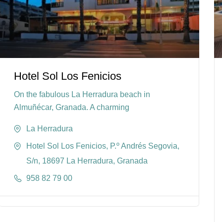
Hotel Sol Los Fenicios
On the fabulous La Herradura beach in
Almuñécar, Granada. A charming
La Herradura
Hotel Sol Los Fenicios, P.º Andrés Segovia,
S/n, 18697 La Herradura, Granada
958 82 79 00