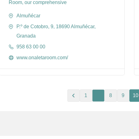
Room, our comprehensive
Almuñécar
P.º de Cotobro, 9, 18690 Almuñécar,
Granada
958 63 00 00
www.onaletaroom.com/
1
…
8
9
10