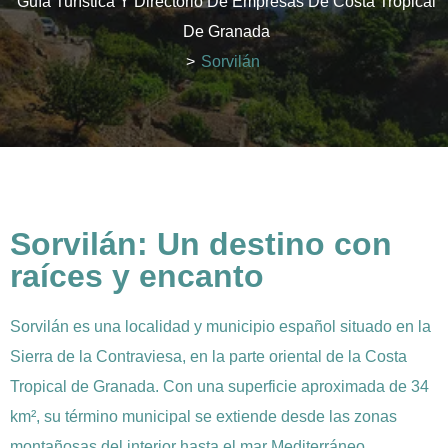
Guía Turística Y Directorio De Empresas De Costa Tropical
De Granada
>
Sorvilán
Sorvilán: Un destino con
raíces y encanto
Sorvilán es una localidad y municipio español situado en la
Sierra de la Contraviesa, en la parte oriental de la Costa
Tropical de Granada. Con una superficie aproximada de 34
km², su término municipal se extiende desde las zonas
montañosas del interior hasta el mar Mediterráneo,