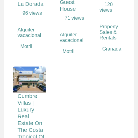
Guest
La Dorada
120
House
views
96 views
71 views
Property
Alquiler
Sales &
Alquiler
vacacional
Rentals
vacacional
Motril
Granada
Motril
Cumbre
Villas |
Luxury
Real
Estate On
The Costa
Tropical Of