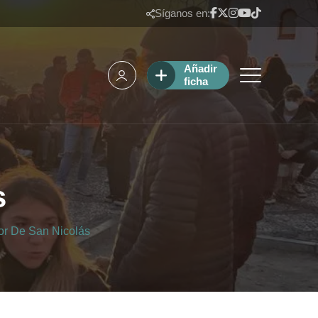
Síganos en:
Añadir
ficha
s
or De San Nicolás