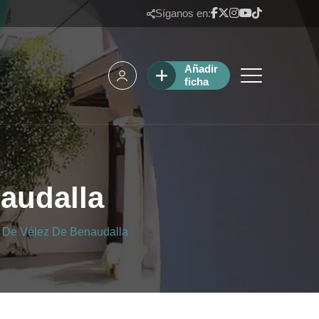
Síganos en:
Añadir
ficha
naudalla
í De Vélez De Benaudalla