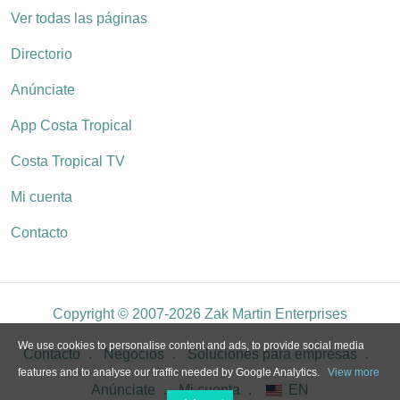
Ver todas las páginas
Directorio
Anúnciate
App Costa Tropical
Costa Tropical TV
Mi cuenta
Contacto
Copyright © 2007-2026 Zak Martin Enterprises
We use cookies to personalise content and ads, to provide social media
Contacto
Negocios
Soluciones para empresas
features and to analyse our traffic needed by Google Analytics.
View more
Anúnciate
Mi cuenta
EN