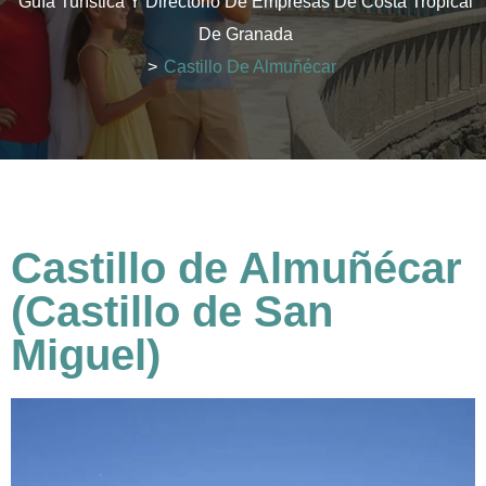
Guía Turística Y Directorio De Empresas De Costa Tropical
De Granada
>
Castillo De Almuñécar
Castillo de Almuñécar
(Castillo de San
Miguel)